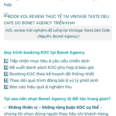
hợp
KOL review trải nghiệm đồ uống tại Vintage Taste Deli Cafe.
(Nguồn: Bonet Agency)
Quy trình booking KOC tại Bonet Agency
1️⃣ Tiếp nhận mục tiêu & yêu cầu chiến dịch
2️⃣ Đề xuất danh sách KOC phù hợp & báo giá
3️⃣ Booking KOC theo kế hoạch đã thống nhất
4️⃣ Theo dõi quá trình đăng bài & xử lý phát sinh
5️⃣ Báo cáo hiệu quả & nghiệm thu
Tại sao nên chọn Bonet Agency là đối tác trung gian?
✅
Không thiên vị – không ràng buộc KOC cụ thể
–
chúng tôi chọn đúng người theo tiêu chí khách hàng,