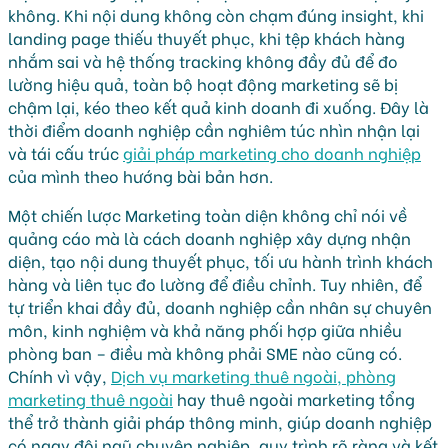
không. Khi nội dung không còn chạm đúng insight, khi
landing page thiếu thuyết phục, khi tệp khách hàng
nhắm sai và hệ thống tracking không đầy đủ để đo
lường hiệu quả, toàn bộ hoạt động marketing sẽ bị
chậm lại, kéo theo kết quả kinh doanh đi xuống. Đây là
thời điểm doanh nghiệp cần nghiêm túc nhìn nhận lại
và tái cấu trúc
giải pháp marketing cho doanh nghiệp
của mình theo hướng bài bản hơn.
Một chiến lược Marketing toàn diện không chỉ nói về
quảng cáo mà là cách doanh nghiệp xây dựng nhận
diện, tạo nội dung thuyết phục, tối ưu hành trình khách
hàng và liên tục đo lường để điều chỉnh. Tuy nhiên, để
tự triển khai đầy đủ, doanh nghiệp cần nhân sự chuyên
môn, kinh nghiệm và khả năng phối hợp giữa nhiều
phòng ban – điều mà không phải SME nào cũng có.
Chính vì vậy,
Dịch vụ marketing thuê ngoài, phòng
marketing thuê ngoài
hay thuê ngoài marketing tổng
thể trở thành giải pháp thông minh, giúp doanh nghiệp
có ngay đội ngũ chuyên nghiệp, quy trình rõ ràng và kết