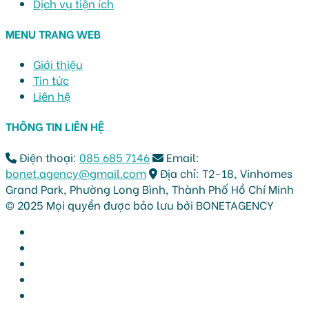
Dịch vụ tiện ích
MENU TRANG WEB
Giới thiệu
Tin tức
Liên hệ
THÔNG TIN LIÊN HỆ
Điện thoại:
085 685 7146
Email:
bonet.agency@gmail.com
Địa chỉ: T2-18, Vinhomes
Grand Park, Phường Long Bình, Thành Phố Hồ Chí Minh
© 2025 Mọi quyền được bảo lưu bởi BONETAGENCY