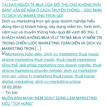
TẠI SAO NGƯỜI TA MUA CỦA ĐỐI THỦ CHỨ KHÔNG PHẢI
BẠN? VẤN ĐỀ NẰM Ở CÁCH TRUYỀN THÔNG – GÓC NHÌN
TỪ DỊCH VỤ MARKETING TRỌN GÓI
Dịch vụ marketing trọn gói giúp doanh nghiệp hiểu
đúng tâm lý khách hàng, xây dựng niềm tin, hình ảnh,
cảm xúc và truyền thông hiệu quả để vượt đối thủ. 1.
KHÁCH HÀNG KHÔNG MUA VÌ LÝ TRÍ MÀ MUA VÌ NIỀM TIN
TRONG CHIẾN LƯỢC MARKETING TOÀN DIỆN VÀ DỊCH VỤ
MARKETING TRỌN [...]
18.02.2026
-
Tin tức
MUỐN BÁN MẠNH NĂM 2026? ĐỪNG LÀM MARKETING
KIỂU “TÙY HỨNG”