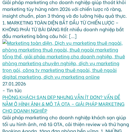
Giải pháp marketing cho doanh nghiệp giúp thoát khỏi
marketing tùy hứng năm 2026 với chiến lược rõ ràng,
insight chuẩn, plan 3 tháng và đo lường hiệu quả thực.
1. MARKETING TOÀN DIỆN BẮT ĐẦU TỪ CHIẾN LƯỢC –
KHÔNG PHẢI TỪ BÀI ĐĂNG Rất nhiều doanh nghiệp bắt
đầu marketing bằng câu hỏi: [...]
27.01.2026
-
Tin tức
PHÒNG KHÁCH SẠN ĐẸP NHƯNG VẪN ÍT ĐƠN? VẤN ĐỀ
NẰM Ở HÌNH ẢNH & MÔ TẢ OTA – GIẢI PHÁP MARKETING
CHO DOANH NGHIỆP
Giải pháp marketing cho doanh nghiệp khách sạn giúp
tối ưu hình ảnh, mô tả OTA, cải thiện review và thứ hạng
Booking Agoda, tăng đơn phòng bền vững. 1. NHỮNG