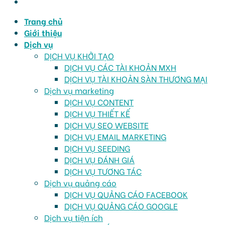
Trang chủ
Giới thiệu
Dịch vụ
DỊCH VỤ KHỞI TẠO
DỊCH VỤ CÁC TÀI KHOẢN MXH
DỊCH VỤ TÀI KHOẢN SÀN THƯƠNG MẠI
Dịch vụ marketing
DỊCH VỤ CONTENT
DỊCH VỤ THIẾT KẾ
DỊCH VỤ SEO WEBSITE
DỊCH VỤ EMAIL MARKETING
DỊCH VỤ SEEDING
DỊCH VỤ ĐÁNH GIÁ
DỊCH VỤ TƯƠNG TÁC
Dịch vụ quảng cáo
DỊCH VỤ QUẢNG CÁO FACEBOOK
DỊCH VỤ QUẢNG CÁO GOOGLE
Dịch vụ tiện ích