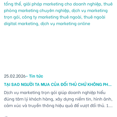
25.02.2026
-
Tin tức
TẠI SAO NGƯỜI TA MUA CỦA ĐỐI THỦ CHỨ KHÔNG PHẢI
BẠN? VẤN ĐỀ NẰM Ở CÁCH TRUYỀN THÔNG – GÓC
Dịch vụ marketing trọn gói giúp doanh nghiệp hiểu
NHÌN TỪ DỊCH VỤ MARKETING TRỌN GÓI
đúng tâm lý khách hàng, xây dựng niềm tin, hình ảnh,
cảm xúc và truyền thông hiệu quả để vượt đối thủ. 1.
KHÁCH HÀNG KHÔNG MUA VÌ LÝ TRÍ MÀ MUA VÌ NIỀM