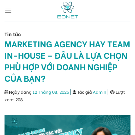
Skip
to
content
Tin tức
MARKETING AGENCY HAY TEAM
IN-HOUSE – ĐÂU LÀ LỰA CHỌN
PHÙ HỢP VỚI DOANH NGHIỆP
CỦA BẠN?
|
|
Ngày đăng
12 Tháng 08, 2025
Tác giả
Admin
Lượt
xem:
208