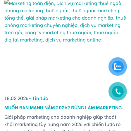
TIN TRONG CHIẾN LƯỢC MARKETING TOÀN DIỆN VÀ
DỊCH VỤ MARKETING TRỌN [...]
18.02.2026
-
Tin tức
MUỐN BÁN MẠNH NĂM 2026? ĐỪNG LÀM MARKETING
KIỂU “TÙY HỨNG”
Giải pháp marketing cho doanh nghiệp giúp thoát
khỏi marketing tùy hứng năm 2026 với chiến lược rõ