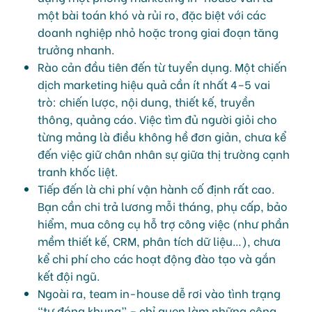
một bài toán khó và rủi ro, đặc biệt với các
doanh nghiệp nhỏ hoặc trong giai đoạn tăng
trưởng nhanh.
Rào cản đầu tiên đến từ tuyển dụng. Một chiến
dịch marketing hiệu quả cần ít nhất 4–5 vai
trò: chiến lược, nội dung, thiết kế, truyền
thông, quảng cáo. Việc tìm đủ người giỏi cho
từng mảng là điều không hề đơn giản, chưa kể
đến việc giữ chân nhân sự giữa thị trường cạnh
tranh khốc liệt.
Tiếp đến là chi phí vận hành cố định rất cao.
Bạn cần chi trả lương mỗi tháng, phụ cấp, bảo
hiểm, mua công cụ hỗ trợ công việc (như phần
mềm thiết kế, CRM, phân tích dữ liệu…), chưa
kể chi phí cho các hoạt động đào tạo và gắn
kết đội ngũ.
Ngoài ra, team in-house dễ rơi vào tình trạng
“tự đóng khung” – chỉ quen làm những công