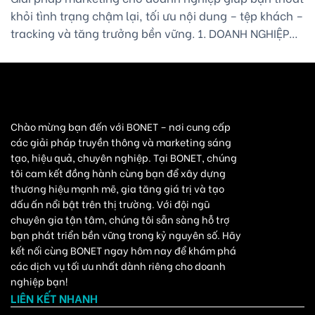
khỏi tình trạng chậm lại, tối ưu nội dung – tệp khách –
tracking và tăng trưởng bền vững. 1. DOANH NGHIỆP
CHẬM LẠI – ĐÃ ĐẾN LÚC NHÌN LẠI GIẢI PHÁP
MARKETING CHO DOANH NGHIỆP Khi doanh nghiệp bắt
đầu chậm lại, doanh số đứng [...]
Chào mừng bạn đến với BONET – nơi cung cấp
các giải pháp truyền thông và marketing sáng
tạo, hiệu quả, chuyên nghiệp. Tại BONET, chúng
tôi cam kết đồng hành cùng bạn để xây dựng
thương hiệu mạnh mẽ, gia tăng giá trị và tạo
dấu ấn nổi bật trên thị trường. Với đội ngũ
chuyên gia tận tâm, chúng tôi sẵn sàng hỗ trợ
bạn phát triển bền vững trong kỷ nguyên số. Hãy
kết nối cùng BONET ngay hôm nay để khám phá
các dịch vụ tối ưu nhất dành riêng cho doanh
nghiệp bạn!
LIÊN KẾT NHANH