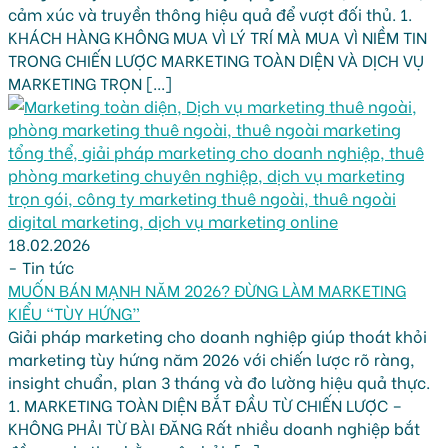
cảm xúc và truyền thông hiệu quả để vượt đối thủ. 1.
KHÁCH HÀNG KHÔNG MUA VÌ LÝ TRÍ MÀ MUA VÌ NIỀM TIN
TRONG CHIẾN LƯỢC MARKETING TOÀN DIỆN VÀ DỊCH VỤ
MARKETING TRỌN [...]
18.02.2026
-
Tin tức
MUỐN BÁN MẠNH NĂM 2026? ĐỪNG LÀM MARKETING
KIỂU “TÙY HỨNG”
Giải pháp marketing cho doanh nghiệp giúp thoát khỏi
marketing tùy hứng năm 2026 với chiến lược rõ ràng,
insight chuẩn, plan 3 tháng và đo lường hiệu quả thực.
1. MARKETING TOÀN DIỆN BẮT ĐẦU TỪ CHIẾN LƯỢC –
KHÔNG PHẢI TỪ BÀI ĐĂNG Rất nhiều doanh nghiệp bắt