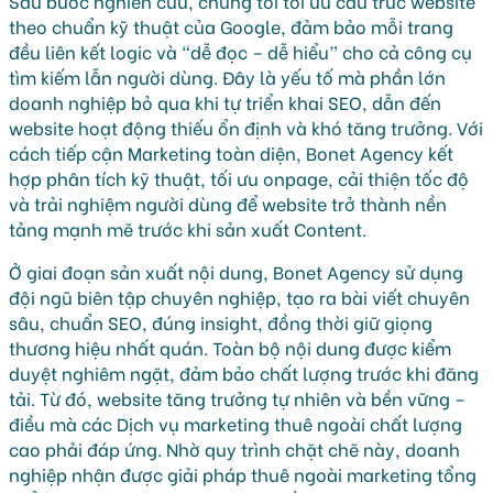
Sau bước nghiên cứu, chúng tôi tối ưu cấu trúc website
theo chuẩn kỹ thuật của Google, đảm bảo mỗi trang
đều liên kết logic và “dễ đọc – dễ hiểu” cho cả công cụ
tìm kiếm lẫn người dùng. Đây là yếu tố mà phần lớn
doanh nghiệp bỏ qua khi tự triển khai SEO, dẫn đến
website hoạt động thiếu ổn định và khó tăng trưởng. Với
cách tiếp cận Marketing toàn diện, Bonet Agency kết
hợp phân tích kỹ thuật, tối ưu onpage, cải thiện tốc độ
và trải nghiệm người dùng để website trở thành nền
tảng mạnh mẽ trước khi sản xuất Content.
Ở giai đoạn sản xuất nội dung, Bonet Agency sử dụng
đội ngũ biên tập chuyên nghiệp, tạo ra bài viết chuyên
sâu, chuẩn SEO, đúng insight, đồng thời giữ giọng
thương hiệu nhất quán. Toàn bộ nội dung được kiểm
duyệt nghiêm ngặt, đảm bảo chất lượng trước khi đăng
tải. Từ đó, website tăng trưởng tự nhiên và bền vững –
điều mà các Dịch vụ marketing thuê ngoài chất lượng
cao phải đáp ứng. Nhờ quy trình chặt chẽ này, doanh
nghiệp nhận được giải pháp thuê ngoài marketing tổng