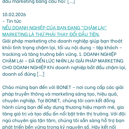
đầu marketing bằng câu hỏi: [...]
10.02.2026
-
Tin tức
NẾU DOANH NGHIỆP CỦA BẠN ĐANG “CHẬM LẠI”
MARKETING LÀ THỨ PHẢI THAY ĐỔI ĐẦU TIÊN.
Giải pháp marketing cho doanh nghiệp giúp bạn thoát
khỏi tình trạng chậm lại, tối ưu nội dung – tệp khách –
tracking và tăng trưởng bền vững. 1. DOANH NGHIỆP
CHẬM LẠI – ĐÃ ĐẾN LÚC NHÌN LẠI GIẢI PHÁP MARKETING
CHO DOANH NGHIỆP Khi doanh nghiệp bắt đầu chậm lại,
doanh số đứng [...]
Chào mừng bạn đến với BONET – nơi cung cấp các giải
pháp truyền thông và marketing sáng tạo, hiệu quả,
chuyên nghiệp. Tại BONET, chúng tôi cam kết đồng
hành cùng bạn để xây dựng thương hiệu mạnh mẽ, gia
tăng giá trị và tạo dấu ấn nổi bật trên thị trường. Với đội
ngũ chuyên gia tận tâm, chúng tôi sẵn sàng hỗ trợ bạn
phát triển bền vững trong kỷ nguyên số. Hãy kết nối