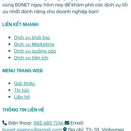
cùng BONET ngay hôm nay để khám phá các dịch vụ tối
ưu nhất dành riêng cho doanh nghiệp bạn!
LIÊN KẾT NHANH
Dịch vụ khởi tạo
Dịch vụ Marketing
Dịch vụ quảng cáo
Dịch vụ tiện ích
MENU TRANG WEB
Giới thiệu
Tin tức
Liên hệ
THÔNG TIN LIÊN HỆ
Điện thoại:
085 685 7146
Email:
bonet.agency@gmail.com
Địa chỉ: T2-18, Vinhomes