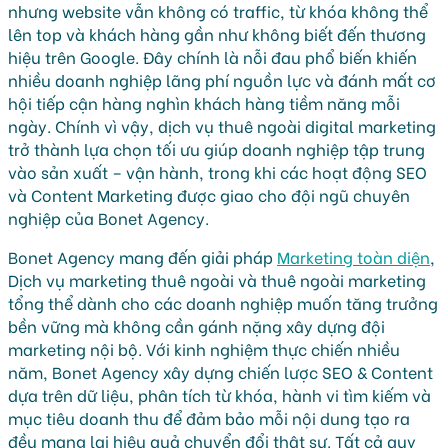
nhưng website vẫn không có traffic, từ khóa không thể
lên top và khách hàng gần như không biết đến thương
hiệu trên Google. Đây chính là nỗi đau phổ biến khiến
nhiều doanh nghiệp lãng phí nguồn lực và đánh mất cơ
hội tiếp cận hàng nghìn khách hàng tiềm năng mỗi
ngày. Chính vì vậy, dịch vụ thuê ngoài digital marketing
trở thành lựa chọn tối ưu giúp doanh nghiệp tập trung
vào sản xuất – vận hành, trong khi các hoạt động SEO
và Content Marketing được giao cho đội ngũ chuyên
nghiệp của Bonet Agency.
Bonet Agency mang đến giải pháp
Marketing toàn diện
,
Dịch vụ marketing thuê ngoài và thuê ngoài marketing
tổng thể dành cho các doanh nghiệp muốn tăng trưởng
bền vững mà không cần gánh nặng xây dựng đội
marketing nội bộ. Với kinh nghiệm thực chiến nhiều
năm, Bonet Agency xây dựng chiến lược SEO & Content
dựa trên dữ liệu, phân tích từ khóa, hành vi tìm kiếm và
mục tiêu doanh thu để đảm bảo mỗi nội dung tạo ra
đều mang lại hiệu quả chuyển đổi thật sự. Tất cả quy