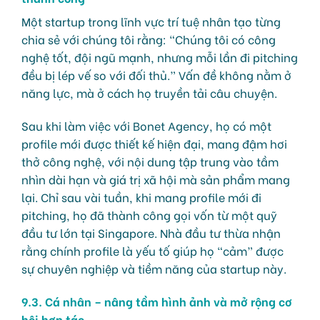
Một startup trong lĩnh vực trí tuệ nhân tạo từng
chia sẻ với chúng tôi rằng: “Chúng tôi có công
nghệ tốt, đội ngũ mạnh, nhưng mỗi lần đi pitching
đều bị lép vế so với đối thủ.” Vấn đề không nằm ở
năng lực, mà ở cách họ truyền tải câu chuyện.
Sau khi làm việc với Bonet Agency, họ có một
profile mới được thiết kế hiện đại, mang đậm hơi
thở công nghệ, với nội dung tập trung vào tầm
nhìn dài hạn và giá trị xã hội mà sản phẩm mang
lại. Chỉ sau vài tuần, khi mang profile mới đi
pitching, họ đã thành công gọi vốn từ một quỹ
đầu tư lớn tại Singapore. Nhà đầu tư thừa nhận
rằng chính profile là yếu tố giúp họ “cảm” được
sự chuyên nghiệp và tiềm năng của startup này.
9.3. Cá nhân – nâng tầm hình ảnh và mở rộng cơ
hội hợp tác