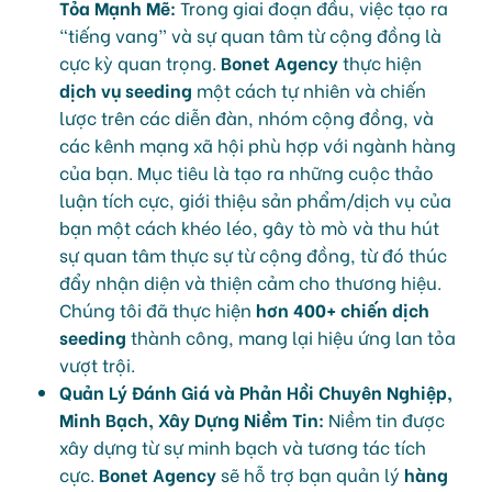
Tỏa Mạnh Mẽ:
Trong giai đoạn đầu, việc tạo ra
“tiếng vang” và sự quan tâm từ cộng đồng là
cực kỳ quan trọng.
Bonet Agency
thực hiện
dịch vụ seeding
một cách tự nhiên và chiến
lược trên các diễn đàn, nhóm cộng đồng, và
các kênh mạng xã hội phù hợp với ngành hàng
của bạn. Mục tiêu là tạo ra những cuộc thảo
luận tích cực, giới thiệu sản phẩm/dịch vụ của
bạn một cách khéo léo, gây tò mò và thu hút
sự quan tâm thực sự từ cộng đồng, từ đó thúc
đẩy nhận diện và thiện cảm cho thương hiệu.
Chúng tôi đã thực hiện
hơn 400+ chiến dịch
seeding
thành công, mang lại hiệu ứng lan tỏa
vượt trội.
Quản Lý Đánh Giá và Phản Hồi Chuyên Nghiệp,
Minh Bạch, Xây Dựng Niềm Tin:
Niềm tin được
xây dựng từ sự minh bạch và tương tác tích
cực.
Bonet Agency
sẽ hỗ trợ bạn quản lý
hàng