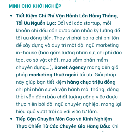
MINH CHO KHỞI NGHIỆP
Tiết Kiệm Chi Phí Vận Hành Lớn Hàng Tháng,
Tối Ưu Nguồn Lực:
Đối với các startup, mỗi
khoản chi đều cần được cân nhắc kỹ lưỡng để
tối ưu dòng tiền. Thay vì phải bỏ ra chi phí lớn
để xây dựng và duy trì một đội ngũ marketing
in-house (bao gồm lương nhân sự, chi phí đào
tạo, cơ sở vật chất, mua sắm phần mềm
chuyên dụng…),
Bonet Agency
mang đến giải
pháp
marketing thuê ngoài
tối ưu. Giải pháp
này giúp bạn tiết kiệm
hàng chục triệu đồng
chi phí nhân sự và vận hành mỗi tháng, đồng
thời vẫn đảm bảo chất lượng công việc được
thực hiện bởi đội ngũ chuyên nghiệp, mang lại
hiệu quả vượt trội so với việc tự làm.
Tiếp Cận Chuyên Môn Cao và Kinh Nghiệm
Thực Chiến Từ Các Chuyên Gia Hàng Đầu:
Khi