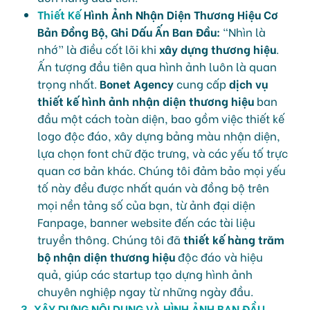
Thiết Kế
Hình Ảnh Nhận Diện Thương Hiệu Cơ
Bản Đồng Bộ, Ghi Dấu Ấn Ban Đầu:
“Nhìn là
nhớ” là điều cốt lõi khi
xây dựng thương hiệu
.
Ấn tượng đầu tiên qua hình ảnh luôn là quan
trọng nhất.
Bonet Agency
cung cấp
dịch vụ
thiết kế hình ảnh nhận diện thương hiệu
ban
đầu một cách toàn diện, bao gồm việc thiết kế
logo độc đáo, xây dựng bảng màu nhận diện,
lựa chọn font chữ đặc trưng, và các yếu tố trực
quan cơ bản khác. Chúng tôi đảm bảo mọi yếu
tố này đều được nhất quán và đồng bộ trên
mọi nền tảng số của bạn, từ ảnh đại diện
Fanpage, banner website đến các tài liệu
truyền thông. Chúng tôi đã
thiết kế hàng trăm
bộ nhận diện thương hiệu
độc đáo và hiệu
quả, giúp các startup tạo dựng hình ảnh
chuyên nghiệp ngay từ những ngày đầu.
3. XÂY DỰNG NỘI DUNG VÀ HÌNH ẢNH BAN ĐẦU