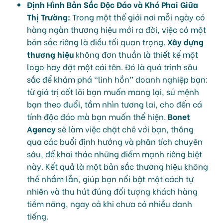
Định Hình Bản Sắc Độc Đáo và Khó Phai Giữa
Thị Trường:
Trong một thế giới nơi mỗi ngày có
hàng ngàn thương hiệu mới ra đời, việc có một
bản sắc riêng là điều tối quan trọng.
Xây dựng
thương hiệu
không đơn thuần là thiết kế một
logo hay đặt một cái tên. Đó là quá trình sâu
sắc để khám phá “linh hồn” doanh nghiệp bạn:
từ giá trị cốt lõi bạn muốn mang lại, sứ mệnh
bạn theo đuổi, tầm nhìn tương lai, cho đến cá
tính độc đáo mà bạn muốn thể hiện.
Bonet
Agency
sẽ làm việc chặt chẽ với bạn, thông
qua các buổi định hướng và phân tích chuyên
sâu, để khai thác những điểm mạnh riêng biệt
này. Kết quả là một bản sắc thương hiệu không
thể nhầm lẫn, giúp bạn nổi bật một cách tự
nhiên và thu hút đúng đối tượng khách hàng
tiềm năng, ngay cả khi chưa có nhiều danh
tiếng.