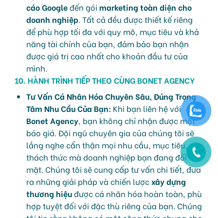
cáo Google
đến gói
marketing toàn diện cho
doanh nghiệp
. Tất cả đều được thiết kế riêng
để phù hợp tối đa với quy mô, mục tiêu và khả
năng tài chính của bạn, đảm bảo bạn nhận
được giá trị cao nhất cho khoản đầu tư của
mình.
10. HÀNH TRÌNH TIẾP THEO CÙNG BONET AGENCY
Tư Vấn Cá Nhân Hóa Chuyên Sâu, Đúng Trọng
Tâm Nhu Cầu Của Bạn:
Khi bạn liên hệ với
Bonet Agency
, bạn không chỉ nhận được một
báo giá. Đội ngũ chuyên gia của chúng tôi sẽ
lắng nghe cẩn thận mọi nhu cầu, mục tiêu, và
thách thức mà doanh nghiệp bạn đang đối
mặt. Chúng tôi sẽ cung cấp tư vấn chi tiết, đưa
ra những giải pháp và chiến lược
xây dựng
thương hiệu
được cá nhân hóa hoàn toàn, phù
hợp tuyệt đối với đặc thù riêng của bạn. Chúng
tôi tin rằng không có một công thức chung cho