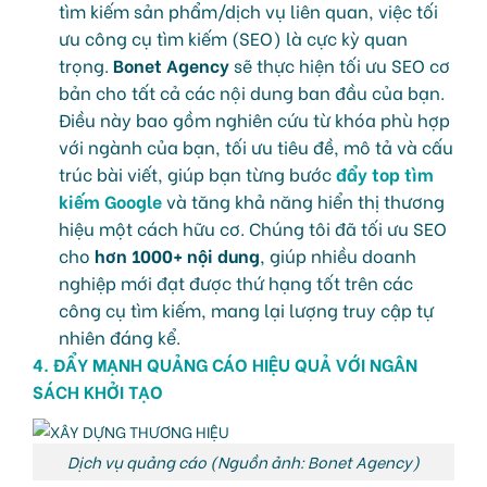
tìm kiếm sản phẩm/dịch vụ liên quan, việc tối
ưu công cụ tìm kiếm (SEO) là cực kỳ quan
trọng.
Bonet Agency
sẽ thực hiện tối ưu SEO cơ
bản cho tất cả các nội dung ban đầu của bạn.
Điều này bao gồm nghiên cứu từ khóa phù hợp
với ngành của bạn, tối ưu tiêu đề, mô tả và cấu
trúc bài viết, giúp bạn từng bước
đẩy top tìm
kiếm Google
và tăng khả năng hiển thị thương
hiệu một cách hữu cơ. Chúng tôi đã tối ưu SEO
cho
hơn 1000+ nội dung
, giúp nhiều doanh
nghiệp mới đạt được thứ hạng tốt trên các
công cụ tìm kiếm, mang lại lượng truy cập tự
nhiên đáng kể.
4. ĐẨY MẠNH QUẢNG CÁO HIỆU QUẢ VỚI NGÂN
SÁCH KHỞI TẠO
Dịch vụ quảng cáo (Nguồn ảnh: Bonet Agency)