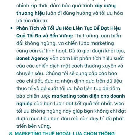
chỉnh kịp thời, đảm bảo quá trình
xây dựng
thương hiệu
luôn đi đúng hướng và tối ưu hóa
lợi tức đầu tư.
Phân Tích và Tối Ưu Hóa Liên Tục Để Đạt Hiệu
Quả Tối Đa và Bền Vững:
Thị trường luôn biến
đổi không ngừng, và chiến lược marketing
cũng cần sự linh hoạt. Dù là giai đoạn khởi tạo,
Bonet Agency
vẫn cam kết phân tích hiệu suất
của các chiến dịch một cách thường xuyên và
chuyên sâu. Chúng tôi sẽ cung cấp các báo
cáo chi tiết, đưa ra nhận định dựa trên dữ liệu
thực tế và đề xuất tối ưu hóa liên tục để đảm
bảo chiến lược
marketing toàn diện cho doanh
nghiệp
của bạn luôn đạt kết quả tốt nhất. Việc
tối ưu không ngừng này giúp bạn không chỉ đạt
được mục tiêu ban đầu mà còn duy trì đà phát
triển bền vững.
8. MARKETING THUÊ NGOÀI: LỰA CHỌN THÔNG