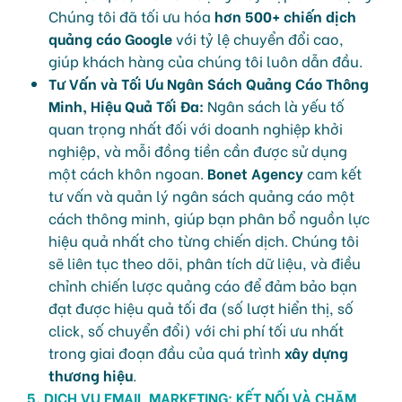
Chúng tôi đã tối ưu hóa
hơn 500+ chiến dịch
quảng cáo Google
với tỷ lệ chuyển đổi cao,
giúp khách hàng của chúng tôi luôn dẫn đầu.
Tư Vấn và Tối Ưu Ngân Sách Quảng Cáo Thông
Minh, Hiệu Quả Tối Đa:
Ngân sách là yếu tố
quan trọng nhất đối với doanh nghiệp khởi
nghiệp, và mỗi đồng tiền cần được sử dụng
một cách khôn ngoan.
Bonet Agency
cam kết
tư vấn và quản lý ngân sách quảng cáo một
cách thông minh, giúp bạn phân bổ nguồn lực
hiệu quả nhất cho từng chiến dịch. Chúng tôi
sẽ liên tục theo dõi, phân tích dữ liệu, và điều
chỉnh chiến lược quảng cáo để đảm bảo bạn
đạt được hiệu quả tối đa (số lượt hiển thị, số
click, số chuyển đổi) với chi phí tối ưu nhất
trong giai đoạn đầu của quá trình
xây dựng
thương hiệu
.
5. DỊCH VỤ
EMAIL MARKETING
: KẾT NỐI VÀ CHĂM