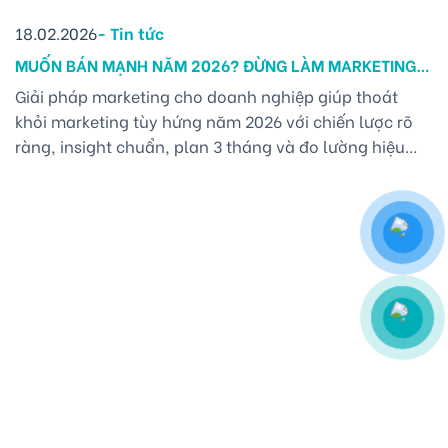
18.02.2026
-
Tin tức
MUỐN BÁN MẠNH NĂM 2026? ĐỪNG LÀM MARKETING
KIỂU “TÙY HỨNG”
Giải pháp marketing cho doanh nghiệp giúp thoát
khỏi marketing tùy hứng năm 2026 với chiến lược rõ
ràng, insight chuẩn, plan 3 tháng và đo lường hiệu
quả thực. 1. MARKETING TOÀN DIỆN BẮT ĐẦU TỪ CHIẾN
LƯỢC – KHÔNG PHẢI TỪ BÀI ĐĂNG Rất nhiều doanh
nghiệp bắt đầu marketing bằng câu hỏi: [...]