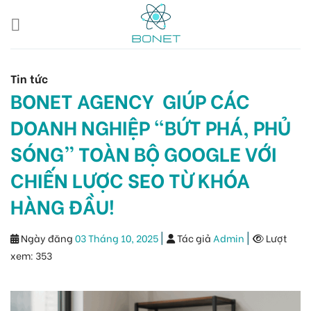
Skip
to
content
Tin tức
BONET AGENCY GIÚP CÁC
DOANH NGHIỆP “BỨT PHÁ, PHỦ
SÓNG” TOÀN BỘ GOOGLE VỚI
CHIẾN LƯỢC SEO TỪ KHÓA
HÀNG ĐẦU!
|
|
Ngày đăng
03 Tháng 10, 2025
Tác giả
Admin
Lượt
xem:
353