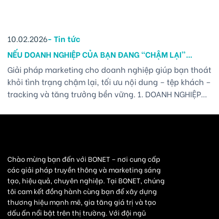
10.02.2026
-
Tin tức
NẾU DOANH NGHIỆP CỦA BẠN ĐANG “CHẬM LẠI”
MARKETING LÀ THỨ PHẢI THAY ĐỔI ĐẦU TIÊN.
Giải pháp marketing cho doanh nghiệp giúp bạn thoát
khỏi tình trạng chậm lại, tối ưu nội dung – tệp khách –
tracking và tăng trưởng bền vững. 1. DOANH NGHIỆP
CHẬM LẠI – ĐÃ ĐẾN LÚC NHÌN LẠI GIẢI PHÁP
MARKETING CHO DOANH NGHIỆP Khi doanh nghiệp bắt
đầu chậm lại, doanh số đứng [...]
Chào mừng bạn đến với BONET – nơi cung cấp
các giải pháp truyền thông và marketing sáng
tạo, hiệu quả, chuyên nghiệp. Tại BONET, chúng
tôi cam kết đồng hành cùng bạn để xây dựng
thương hiệu mạnh mẽ, gia tăng giá trị và tạo
dấu ấn nổi bật trên thị trường. Với đội ngũ