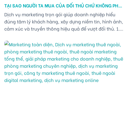
TẠI SAO NGƯỜI TA MUA CỦA ĐỐI THỦ CHỨ KHÔNG PHẢI
BẠN? VẤN ĐỀ NẰM Ở CÁCH TRUYỀN THÔNG – GÓC
Dịch vụ marketing trọn gói giúp doanh nghiệp hiểu
NHÌN TỪ DỊCH VỤ MARKETING TRỌN GÓI
đúng tâm lý khách hàng, xây dựng niềm tin, hình ảnh,
cảm xúc và truyền thông hiệu quả để vượt đối thủ. 1.
KHÁCH HÀNG KHÔNG MUA VÌ LÝ TRÍ MÀ MUA VÌ NIỀM
TIN TRONG CHIẾN LƯỢC MARKETING TOÀN DIỆN VÀ
DỊCH VỤ MARKETING TRỌN [...]