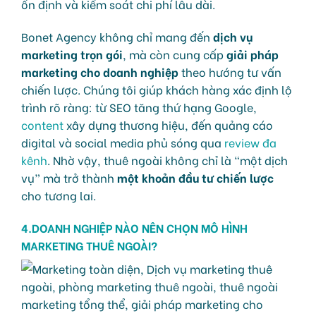
ổn định và kiểm soát chi phí lâu dài.
Bonet Agency không chỉ mang đến
dịch vụ
marketing trọn gói
, mà còn cung cấp
giải pháp
marketing cho doanh nghiệp
theo hướng tư vấn
chiến lược. Chúng tôi giúp khách hàng xác định lộ
trình rõ ràng: từ SEO tăng thứ hạng Google,
content
xây dựng thương hiệu, đến quảng cáo
digital và social media phủ sóng qua
review đa
kênh
. Nhờ vậy, thuê ngoài không chỉ là “một dịch
vụ” mà trở thành
một khoản đầu tư chiến lược
cho tương lai.
4.DOANH NGHIỆP NÀO NÊN CHỌN MÔ HÌNH
MARKETING THUÊ NGOÀI?